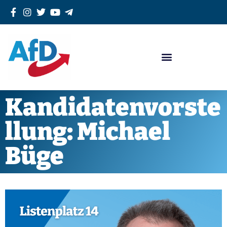
Kandidatenvorste
llung: Michael
Büge