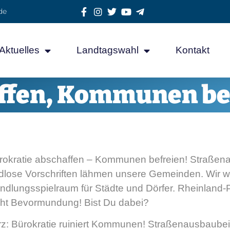
de
Aktuelles
Landtagswahl
Kontakt
ffen, Kommunen be
rokratie abschaffen – Kommunen befreien! Straßenau
dlose Vorschriften lähmen unsere Gemeinden. Wir w
ndlungsspielraum für Städte und Dörfer. Rheinland-
cht Bevormundung! Bist Du dabei?
rz: Bürokratie ruiniert Kommunen! Straßenausbaubeit