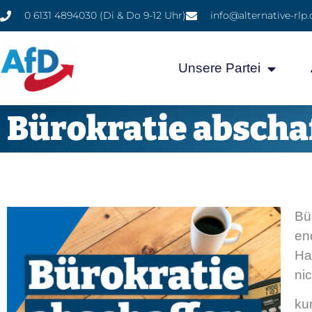
0 6131 4894030 (Di & Do 9-12 Uhr)
info@alternative-rlp.
Unsere Partei
Bürokratie abscha
Bü
en
Ha
ni
ku